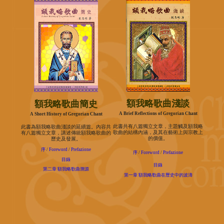
額我略歌曲淺談
額我略歌曲簡史
A Brief Reflections of Gregorian Chant
A Short History of Gregorian Chant
此書共有八篇獨立文章，主題觸及額我略
此書為額我略歌曲淺談的延續篇。內容共
歌曲的結構內涵，及其在藝術上與宗教上
有八篇獨立文章，講述傳統額我略歌曲的
的價值。
歷史及發展。
序
/
Foreword
/
Prefazione
序
/
Foreword
/
Prefazione
目錄
目錄
第二章 額我略歌曲溯源
第一章 額我略歌曲在歷史中的波濤