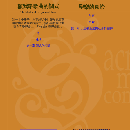
額我略歌曲的調式
聖樂的真諦
The Modes of Gregorian Chant
前言
這一本小冊子，主要說明中世紀年代額我
目錄
略歌曲基本的結構調式，指出當代的作曲
家在音樂理論上，所依據的學理規範 。
第一章 天主教聖樂與社會的關聯
序
目錄
第一章 調式的淵源