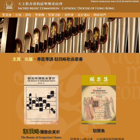
委員會
︳出版
︳課程
︳聖樂團
︳聖樂活動
︳資料庫
︳友好連結
︳聯絡我們
>
>
主頁
出版
專題導讀-額我略歌曲叢書
額我略
額樂集
彌撒曲賞析
The Beauty of Gregorian Chants
額樂集1-4冊合集，介紹傳統額我略樂曲。