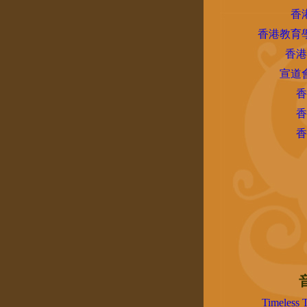
香
香港教育
香港
宣道
香
香
香
Timeless T