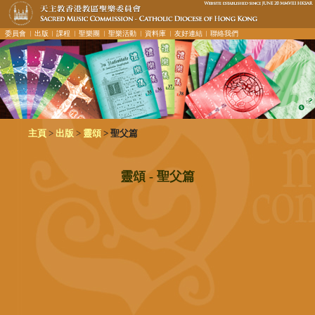
委員會
︳出版
︳課程
︳聖樂團
︳聖樂活動
︳資料庫
︳友好連結
︳聯絡我們
>
>
主頁
出版
靈頌
> 聖父篇
靈頌 - 聖父篇