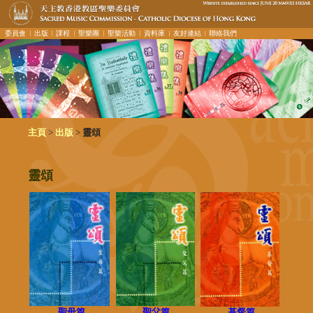
委員會
︳出版
︳課程
︳聖樂團
︳聖樂活動
︳資料庫
︳友好連結
︳聯絡我們
>
>
主頁
出版
靈頌
靈頌
聖母篇
聖父篇
基督篇