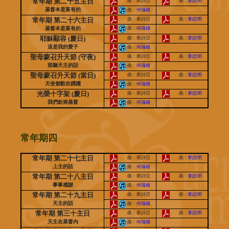
常年期 第二十五主日
曲：
劉志明
曲：蔡詩亞
基督本是富有的
曲：
何瑞雄
曲：
劉志明
曲：蔡詩亞
常年期 第二十六主日
基督本是富有的
曲：
何瑞雄
耶穌顯容 (慶日)
曲：
劉志明
曲：蔡詩亞
這是我的愛子
曲：
何瑞雄
聖母蒙召升天節 (守夜)
曲：
劉志明
曲：蔡詩亞
那聽天主的話
曲：
何瑞雄
聖母蒙召升天節 (當日)
曲：
劉志明
曲：蔡詩亞
天使都歡欣踴躍
曲：
何瑞雄
光榮十字架 (慶日)
曲：
劉志明
曲：蔡詩亞
我們欽崇基督
曲：
何瑞雄
常年期四
常年期 第二十七主日
曲：
劉志明
曲：蔡詩亞
上主的話
曲：
何瑞雄
常年期 第二十八主日
曲：
劉志明
曲：蔡詩亞
事事感謝
曲：
何瑞雄
常年期 第二十九主日
曲：
劉志明
曲：蔡詩亞
天主的話
曲：
何瑞雄
常年期 第三十主日
曲：
劉志明
曲：蔡詩亞
天主在基督內
曲：
何瑞雄