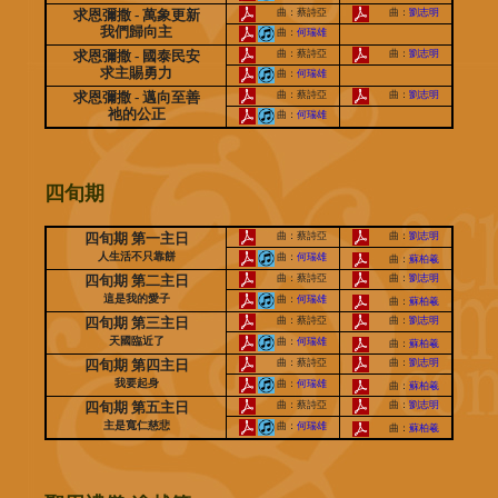
曲：
劉志明
曲：蔡詩亞
求恩彌撒 - 萬象更新
我們歸向主
曲：
何瑞雄
曲：
劉志明
曲：蔡詩亞
求恩彌撒 - 國泰民安
求主賜勇力
曲：
何瑞雄
曲：
劉志明
曲：蔡詩亞
求恩彌撒 - 邁向至善
祂的公正
曲：
何瑞雄
四旬期
曲：
劉志明
曲：蔡詩亞
四旬期 第一主日
人生活不只靠餅
曲：
何瑞雄
曲：
蘇柏羲
曲：
劉志明
曲：蔡詩亞
四旬期 第二主日
這是我的愛子
曲：
何瑞雄
曲：
蘇柏羲
曲：
劉志明
曲：蔡詩亞
四旬期 第三主日
天國臨近了
曲：
何瑞雄
曲：
蘇柏羲
曲：
劉志明
曲：蔡詩亞
四旬期 第四主日
我要起身
曲：
何瑞雄
曲：
蘇柏羲
曲：
劉志明
曲：蔡詩亞
四旬期 第五主日
主是寬仁慈悲
曲：
何瑞雄
曲：
蘇柏羲