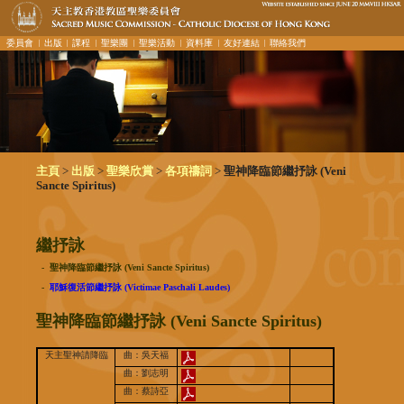
委員會
︳出版
︳課程
︳聖樂團
︳聖樂活動
︳資料庫
︳友好連結
︳聯絡我們
>
>
>
>
主頁
出版
聖樂欣賞
各項禱詞
聖神降臨節繼抒詠 (Veni
Sancte Spiritus)
繼抒詠
- 聖神降臨節繼抒詠 (Veni Sancte Spiritus)
-
耶穌復活節繼抒詠 (Victimae Paschali Laudes)
聖神降臨節繼抒詠 (Veni Sancte Spiritus)
天主聖神請降臨
曲：吳天福
曲：劉志明
曲：蔡詩亞