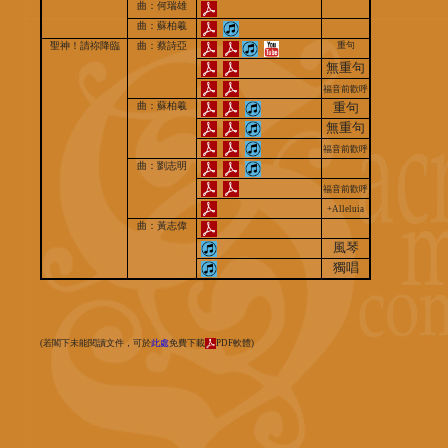
曲：何瑞雄
曲：蘇柏羲
聖神！請祢降臨
曲：蔡詩亞
重句
無重句
福音前歡呼
曲：蘇柏羲
重句
無重句
福音前歡呼
曲：劉志明
福音前歡呼
+Alleluia
曲：⿈志偉
風琴
獨唱
(若閣下未能閱讀文件，可於
此處
免費下載
PDF軟體)