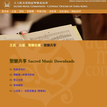
委員會
︳出版
︳課程
︳聖樂團
︳聖樂活動
︳資料庫
︳友好連結
︳聯絡我們
>
>
>
主頁
出版
聖樂欣賞
聖樂共享
聖樂共享 Sacred Music Downloads
01.
與基督同行
02.
禮樂集1-林樂培作曲
03.
聖父光照
04.
聖神賜恩
05.
心頌恩 1 - 頌恩音樂盒 (雙碟裝)