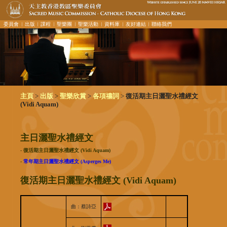
委員會
︳出版
︳課程
︳聖樂團
︳聖樂活動
︳資料庫
︳友好連結
︳聯絡我們
>
>
>
>
主頁
出版
聖樂欣賞
各項禱詞
復活期主日灑聖水禮經文
(Vidi Aquam)
主日灑聖水禮經文
- 復活期主日灑聖水禮經文 (Vidi Aquam)
-
常年期主日灑聖水禮經文 (Asperges Me)
復活期主日灑聖水禮經文 (Vidi Aquam)
曲：蔡詩亞