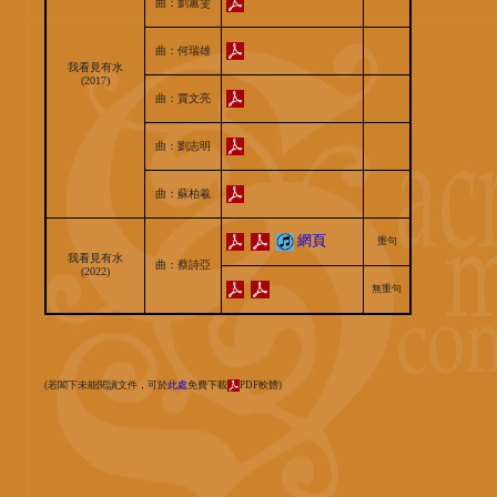
曲：劉蕙雯
曲：何瑞雄
我看見有水
(2017)
曲：賈文亮
曲：劉志明
曲：蘇柏羲
網頁
重句
我看見有水
曲：蔡詩亞
(2022)
無重句
(若閣下未能閱讀文件，可於
此處
免費下載
PDF軟體)