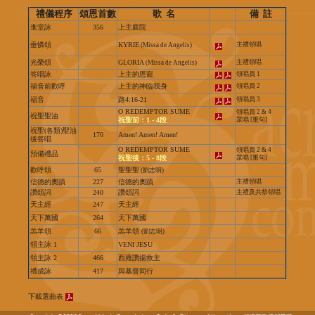
禮儀程序
頌恩首數
歌 名
備 註
進堂詠
356
上主庭院
垂憐頌
KYRIE
主禮領唱
(Missa de Angelis)
光榮頌
GLORIA
主禮領唱
(Missa de Angelis)
答唱詠
上主的恩寵
領唱員 1
福音前歡呼
上主的神臨我身
領唱員 2
福音
路4:16-21
領唱員 3
O REDEMPTOR SUME
領唱員 2 & 4
祝聖聖油
祝聖前：1 - 4段
眾唱 [重句]
祝聖(各類)聖油
170
Amen! Amen! Amen!
後答唱
O REDEMPTOR SUME
領唱員 2 & 4
預備禮品
祝聖後：5 - 8段
眾唱 [重句]
歡呼頌
65
聖聖聖
(劉志明)
信德的奧蹟
227
信德的奧蹟
主禮領唱
讚頌詞
240
讚頌詞
主禮及共祭領唱
天主經
247
天主經
天下萬國
264
天下萬國
羔羊頌
66
羔羊頌
(劉志明)
領主詠 1
VENI JESU
領主詠 2
466
西雍讚揚救主
禮成詠
417
與基督同行
下載選曲表