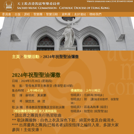
委員會
︳出版
︳課程
︳聖樂團
︳聖樂活動
︳資料庫
︳友好連結
︳聯絡我們
>
>
主頁
聖樂活動
2024年祝聖聖油彌撒
2024年祝聖聖油彌撒
日期：2024年3月28日 (星期四)
地 點：聖母無原罪主教座堂 (香港堅道16號)
集合時間：
上午9時45分
禮儀開始：上午11時正
領唱員1：伍錦鴻
指 揮：蘇明村、奚家麟
[答唱詠］
領唱員2：郭 謙
[福音前歡呼、祝聖聖
司 琴：關慧恩、林 澄
油］
領唱員3：區嘉為執事 [福音]
歌 詠 團：
香港教區聖樂團及堂區歌詠團
【歌詠團專用歌譜】於入座時提取
領唱員4：陸慧欣 [祝聖聖油]
* 請出席之團員先行熟習歌曲
** 歌詠團服飾：白色上衣及深色下款、綿質外套及自備清水。
*** 出席慶典之團員(已報名者)請按指揮之編排入座。多謝大家
參與！主佑安康！