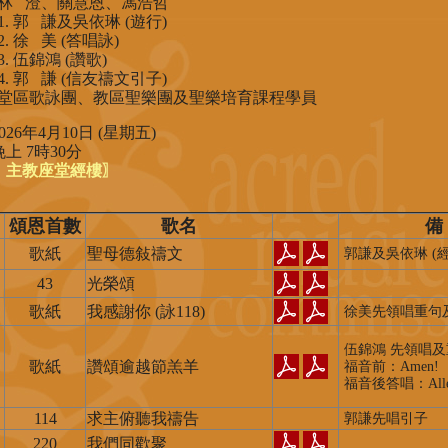
林 澄、關慧恩、馮浩哲
1. 郭 謙及吳依琳 (遊行)
2. 徐 美 (答唱詠)
3. 伍錦鴻 (讚歌)
4. 郭 謙 (信友禱文引子)
堂區歌詠團、教區聖樂團及聖樂培育課程學員
2026年4月10日 (星期五)
晚上 7時30分
〖主教座堂經樓〗
頌恩首數
歌名
備
歌紙
聖母德敍禱文
郭謙及吳依琳 (經
43
光榮頌
歌紙
我感謝你 (詠118)
徐美先領唱重句
伍錦鴻 先領唱及
歌紙
讚頌逾越節羔羊
福音前：Amen!
福音後答唱：Allel
114
求主俯聽我禱告
郭謙先唱引子
220
我們同歡聚