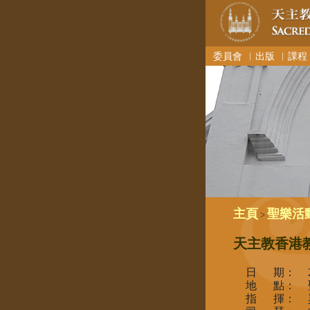
委員會
︳出版
︳課程
主頁
聖樂活
>
天主教香港教
日 期：
地 點：
指 揮：