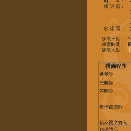
司 琴：
領 唱 員：
歌 詠 團：
練歌日期：
練歌時間：
練歌地點：
禮儀程序
進堂詠
光榮頌
答唱詠
復活節讚歌
信友禱文答句
預備禮品