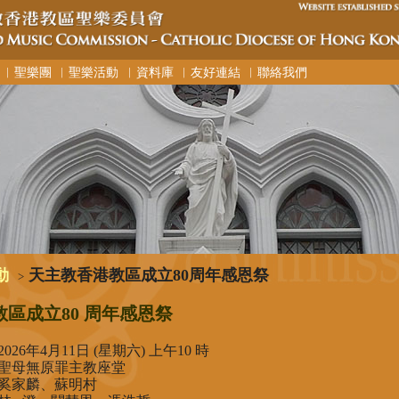
︳聖樂團
︳聖樂活動
︳資料庫
︳友好連結
︳聯絡我們
動
天主教香港教區成立80周年感恩祭
>
區成立80 周年感恩祭
2026年4月11日 (星期六) 上午10 時
聖母無原罪主教座堂
奚家麟、蘇明村