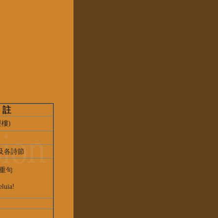
 註
樓)
及各詩節
重句
uia!