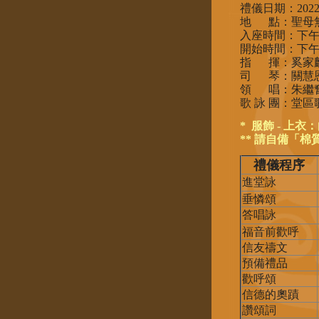
禮儀日期：2022
地 點：聖母無
入座時間：下午
開始時間：下午
指 揮：奚家
司 琴：關慧
領 唱：朱繼
歌 詠 團：堂
* 服飾 - 上
** 請自備「棉
禮儀程序
進堂詠
垂憐頌
答唱詠
福音前歡呼
信友禱文
預備禮品
歡呼頌
信德的奧蹟
讚頌詞