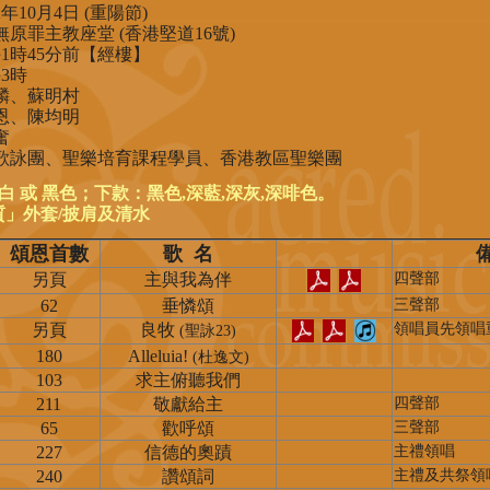
年10月4日 (重陽節)
原罪主教座堂 (香港堅道16號)
1時45分前【經樓】
3時
麟、蘇明村
恩、陳均明
奮
區歌詠團、聖樂培育課程學員、香港教區聖樂團
衣：白 或 黑色；下款：黑色,深藍,深灰,深啡色。
質」外套/披肩及清水
頌恩首數
歌 名
另頁
主與我為伴
四聲部
62
垂憐頌
三聲部
另頁
良牧
領唱員先領唱
(聖詠23)
180
Alleluia!
(杜逸文)
103
求主俯聽我們
211
敬獻給主
四聲部
65
歡呼頌
三聲部
227
信德的奧蹟
主禮領唱
240
讚頌詞
主禮及共祭領