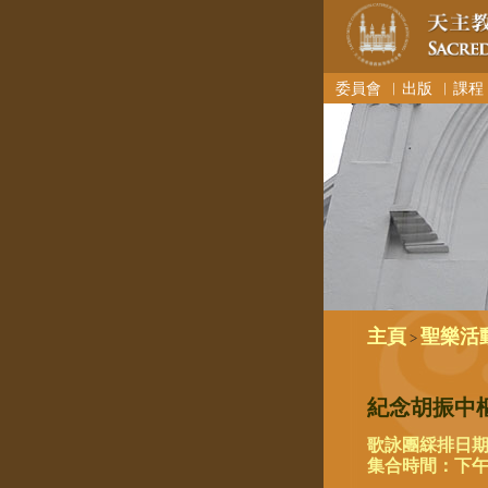
委員會
︳出版
︳課程
主頁
聖樂活
>
紀念胡振中
歌詠團綵排日期：2
集合時間：下午