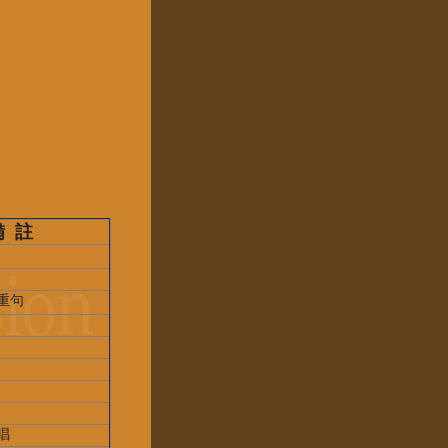
備 註
重句
唱