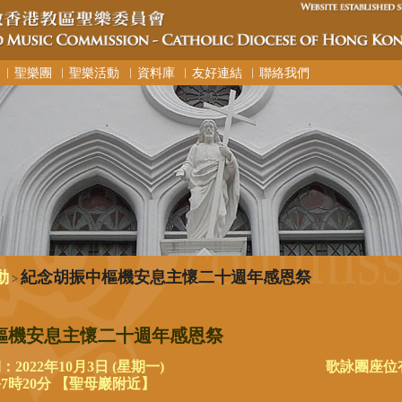
︳聖樂團
︳聖樂活動
︳資料庫
︳友好連結
︳聯絡我們
動
紀念胡振中樞機安息主懷二十週年感恩祭
>
樞機安息主懷二十週年感恩祭
022年10月3日 (星期一)
歌詠團座位
7時20分 【聖母巖附近】