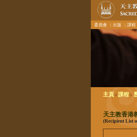
委員會
︳出版
︳課程
主頁
課程
>
>
天主教香港
(Recipient List