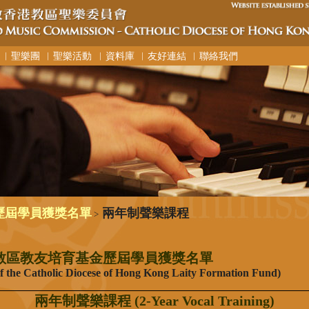
︳聖樂團
︳聖樂活動
︳資料庫
︳友好連結
︳聯絡我們
歷屆學員獲獎名單
兩年制聲樂課程
>
教區教友培育基金歷屆學員獲獎名單
 of the Catholic Diocese of Hong Kong Laity Formation Fund)
兩年制聲樂課程 (2-Year Vocal Training)