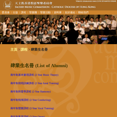
委員會
︳出版
︳課程
︳聖樂團
︳聖樂活動
︳資料庫
︳友好連結
︳聯絡我們
>
>
主頁
課程
肆業生名冊
肆業生名冊 (List of Alumni)
兩年制基本樂理課程 (2-Year Music Theory)
兩年制視唱訓練課程 (2-Year Aural Training)
兩年制和聲學課程 (2-Year Harmony)
兩年制指揮課程 (2-Year Conducting)
兩年制聲樂課程 (2-Year Vocal Training)
兩年制風琴課程 (2-Year Organ)