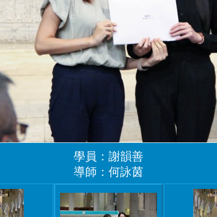
學員：謝韻善
導師：何詠茵