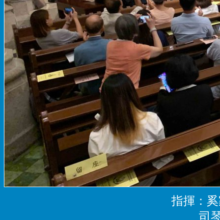
指揮：奚
司琴