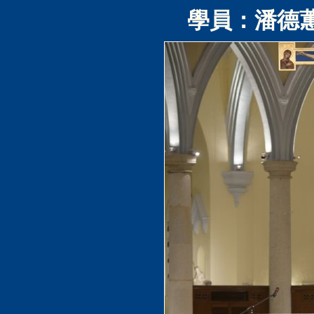
學員：潘德蕙