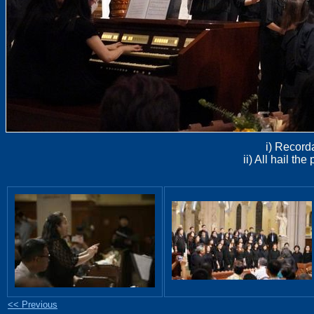
i) Recorda
ii) All hail t
<< Previous