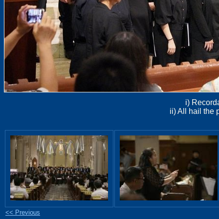
i) Recorda
ii) All hail t
<< Previous