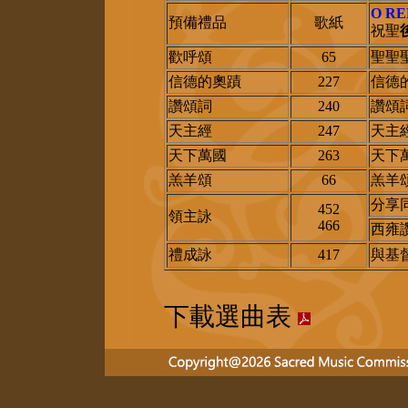
O R
預備禮品
歌紙
祝聖
歡呼頌
65
聖聖聖
信德的奧蹟
227
信德
讚頌詞
240
讚頌
天主經
247
天主
天下萬國
263
天下
羔羊頌
66
羔羊頌
分享
452
領主詠
466
西雍
禮成詠
417
與基
下載選曲表