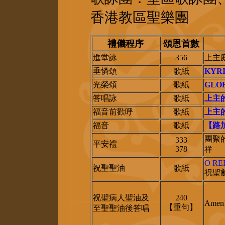
香港教區聖樂團
禮儀程序
頌恩首數
進堂詠
356
上主
垂憐頌
歌紙
KYR
光榮頌
歌紙
GLO
答唱詠
歌紙
上主的
福音前歡呼
歌紙
上主的
福音
歌紙
【路加
團聚
333
平安禮
378
祥
O RE
祝聖聖油
歌紙
祝聖
祝聖病人聖油及
240
Amen!
【重句】
至聖聖油後答唱