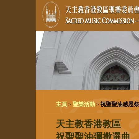
主頁
聖樂活動
祝聖聖油感恩
>
>
天主教香港教區
祝聖聖油彌撒選曲