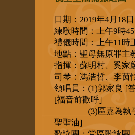
日期：2019年4月18日
練歌時間：上午9時4
禮儀時間：上午11時
地點：聖母無原罪主教
指揮：蘇明村、奚家
司琴：馮浩哲、李茵
領唱員：(1)郭家良
[福音前歡呼]
(3)區嘉為執事 
聖聖油]
歌詠團：堂區歌詠團