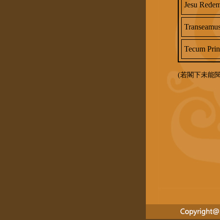
Jesu Redem
Transeamu
Tecum Prin
(若閣下未能