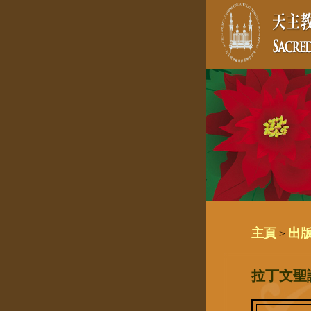
主頁
出
>
拉丁文聖誕節用