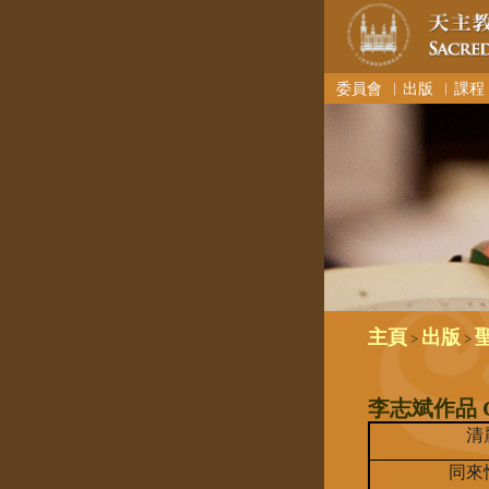
委員會
︳出版
︳課程
主頁
出版
>
>
李志斌作品 Comp
清
同來