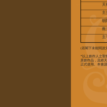
天
主
朝
救
主
(若閣下未能閱讀
*以上創作人之聖
原創作品，且經天主教香
正式使用。本會