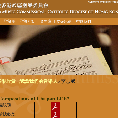
︳聖樂團
︳聖樂活動
︳資料庫
︳友好連結
︳聯絡我們
聖樂欣賞
認識我們的音樂人
李志斌
>
>
ositions of Chi-pan LEE*
麗玫瑰
愉快歡欣