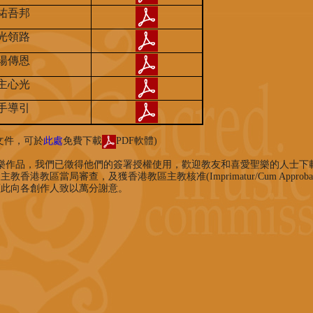
祐吾邦
光領路
陽傳恩
主心光
手導引
文件，可於
此處
免費下載
PDF軟體)
樂作品，我們已徵得他們的簽署授權使用，歡迎教友和喜愛聖樂的人士下
港教區當局審查，及獲香港教區主教核准(Imprimatur/Cum Approbatione Ec
謹此向各創作人致以萬分謝意。