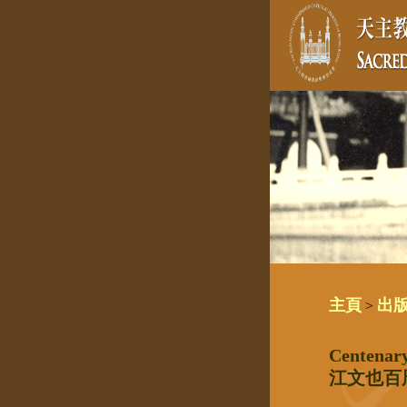
主頁
出
>
Centenary
江文也百周