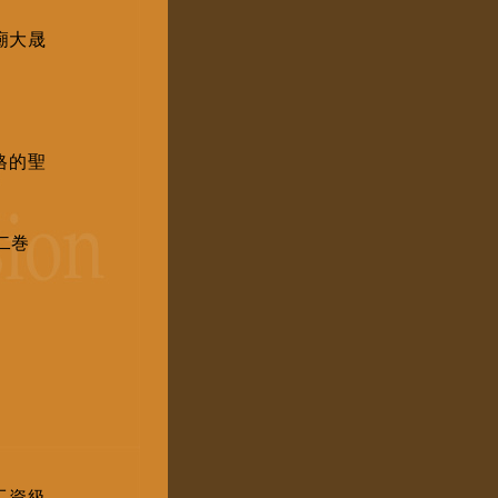
廟大晟
格的聖
二巻
工資級