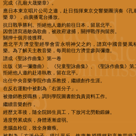
完成《孔廟大晟樂章》。
應日本東京唱片公司之邀，赴日指揮東京交響樂團演奏《孔
樂 章》，由廣播電台播放。
抗日戰爭勝利。拒絕他人邀約前往日本，留居北平。
因曾譜寫過敵偽歌曲，被政府逮捕，關押戰俘拘留所。
關押十個月後獲釋。
應北平方濟堂聖經學會雷永明神父之約，譜寫中國音樂風
樂。為了解天主教音樂，每周前往方濟堂參與彌撒。
譜成《聖詠作曲集》第一卷
出版《第一彌撒曲》、《兒童聖詠曲集》、《聖詠作曲集》第
拒絕他人邀約赴港執教，留在北平。
出任中央音樂學院作曲系教授，繼續創作生涯。
在反右運動中被劃為「右派分子」。
被撤銷教授職務，調到學院圖書館負責資料工作。
繼續音樂創作 。
經歷文革後，隨全院師生員工，下放河北勞動鍛鍊。
過度勞累成疾，身體逐漸虛弱。
患腦血栓症，致全身癱瘓。
被劃為「右派分子」得以平反，恢復教授職稱和高教四級