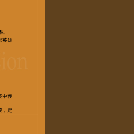
學。
部英雄
賽中獲
授，定