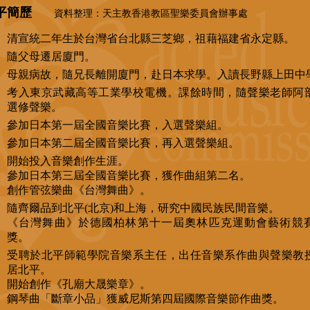
平簡歷
資料整理：天主教香港教區聖樂委員會辦事處
清宣統二年生於台灣省台北縣三芝鄉，祖藉福建省永定縣。
隨父母遷居廈門。
母親病故，隨兄長離開廈門，赴日本求學。入讀長野縣上田中
考入東京武藏高等工業學校電機。課餘時間，隨聲樂老師阿
選修聲樂。
參加日本第一屆全國音樂比賽，入選聲樂組。
參加日本第二屆全國音樂比賽，再入選聲樂組。
開始投入音樂創作生涯。
參加日本第三屆全國音樂比賽，獲作曲組第二名。
創作管弦樂曲《台灣舞曲》。
隨齊爾品到北平(北京)和上海，研究中國民族民間音樂。
《台灣舞曲》於德國柏林第十一屆奧林匹克運動會藝術競
獎。
受聘於北平師範學院音樂系主任，出任音樂系作曲與聲樂教
居北平。
開始創作《孔廟大晟樂章》。
鋼琴曲「斷章小品」獲威尼斯第四屆國際音樂節作曲獎。