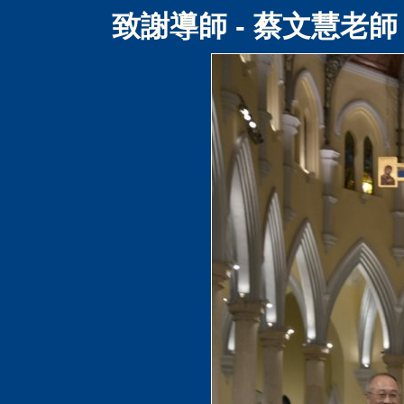
致謝導師 - 蔡文慧老