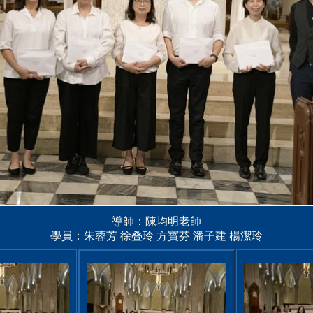
導師：陳均明老師
學員：朱蓉芳 徐叠玲 方寶芬 潘子建 楊潔玲