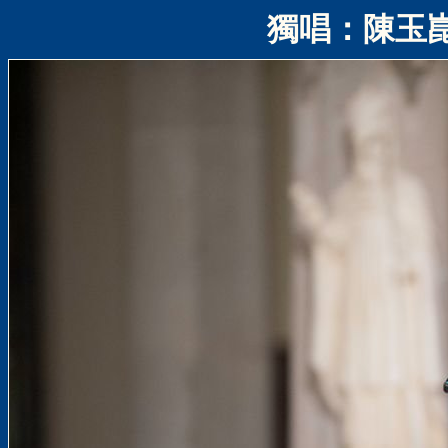
獨唱：陳玉崑