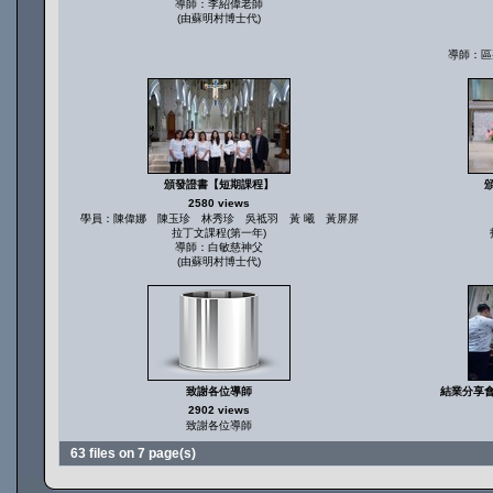
導師：李紹偉老師
(由蘇明村博士代)
導師：區
頒發證書【短期課程】
2580 views
學員：陳偉娜 陳玉珍 林秀珍 吳祗羽 黃 曦 黃屏屏
拉丁文課程(第一年)
導師：白敏慈神父
(由蘇明村博士代)
致謝各位導師
結業分享
2902 views
致謝各位導師
63 files on 7 page(s)