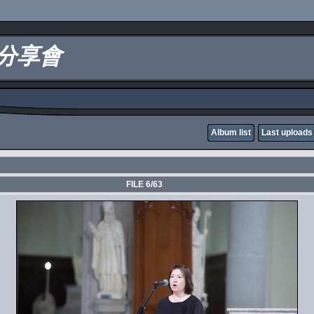
樂分享會
Album list
Last uploads
FILE 6/63