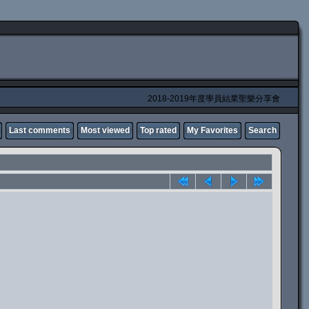
2018-2019年度學員結業聖樂分享會
Last comments
Most viewed
Top rated
My Favorites
Search