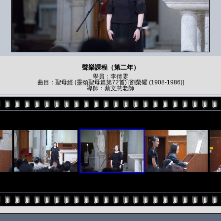
聲樂課程（第二年）
學員：李倩雯
曲目：聖母經 (靈頌聖母篇第72首) [劉榮耀 (1908-1986)]
導師：蔡文慧老師