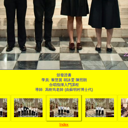
頒發證書
學員: 黎慧茵 胡詠雯 陳照朗
合唱指揮入門課程
導師: 馮映筠老師 (由蘇明村博士代)
Index