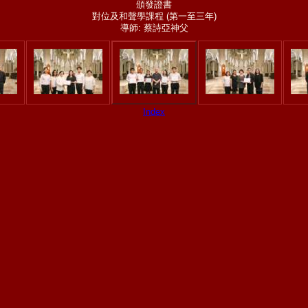
頒發證書
對位及和聲學課程 (第一至三年)
導師: 蔡詩亞神父
Index