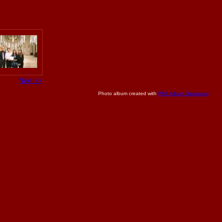
Next >>
Photo album created with
Web Album Generator