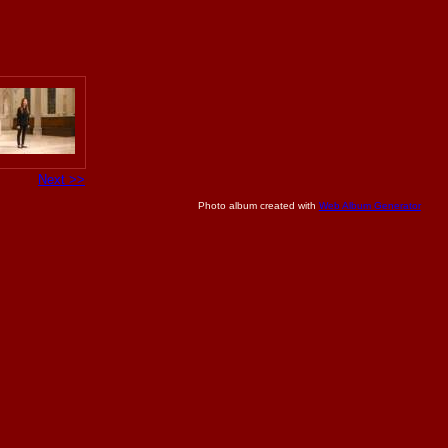
Next >>
Photo album created with
Web Album Generator