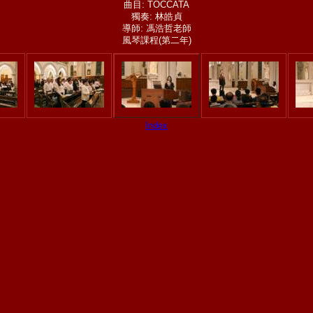
曲目: TOCCATA
獨奏: 林皓貞
導師: 馮浩哲老師
風琴課程(第二年)
Index