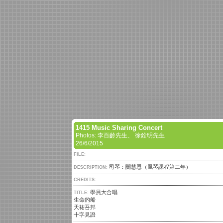
1415 Music Sharing Concert
Photos: 李百齡先生、 徐銓明先生
26/6/2015
FILE:
司琴：關慧恩（風琴課程第二年）
DESCRIPTION:
CREDITS:
學員大合唱
TITLE:
生命的船
天祐吾邦
十字見證