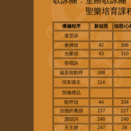
歌詠團：
堂區歌詠團
聖樂培育課程學
禮儀程序
新頌恩
頌恩/心
進堂詠
垂憐頌
42
306
光榮頌
43
310
答唱詠
福音前歡呼
188
信友禱文
114
預備禮品
歡呼頌
44
334
信德的奧蹟
227
227
讚頌詞
240
240
天主經
247
28