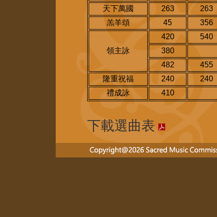
天下萬國
263
263
羔羊頌
45
356
420
540
領主詠
380
482
455
隆重祝福
240
240
禮成詠
410
下載選曲表