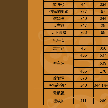
歡呼頌
44
334
信德的奧蹟
227
67
讚頌詞
240
344
天主經
247
28
天下萬國
263
68
祝平安
羔羊頌
45
356
456
537
領主詠
539
466
170
致謝詞
673
祝福禮答句
240
344
【答
遣散禮
禮成詠
411
269