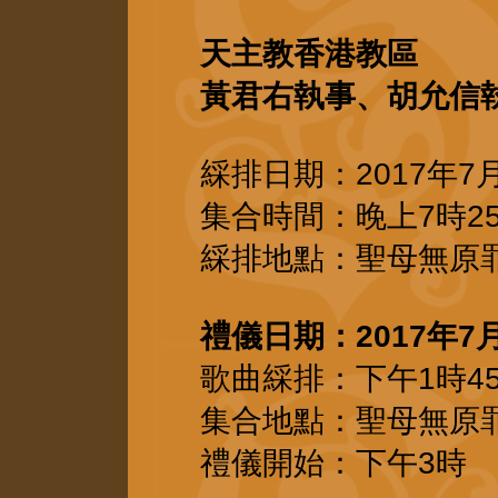
天主教香港教區
黃君右執事、胡允信
綵排日期：2017年7月
集合時間：晚上7時2
綵排地點
：聖母無原
禮儀日期：2017年7月
歌曲綵排
：下午1時4
集合地點：
聖母無原
禮儀開始：下午3時