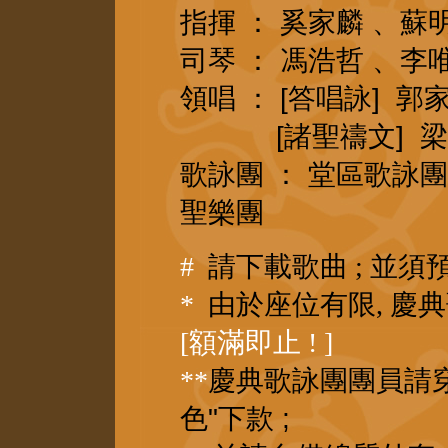
指揮 ： 奚家麟 、蘇
司琴 ： 馮浩哲 、李
領唱 ： [答唱詠] 郭
[諸聖禱文] 梁
歌詠團 ：
堂區歌詠團
聖樂團
#
請下載歌曲 ; 並須
*
由於座位有限,
慶典
[額滿即止 ! ]
**
慶典
歌詠團團
員請穿
色"下款 ;