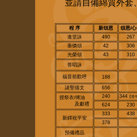
並請自備綿質外套
程 序
新頌恩
頌恩/心
進堂詠
490
267
垂憐頌
42
306
光榮頌
43
310
答唱詠
福音前歡呼
188
諸聖禱文
656
240
344
【答
授祭衣/傅油
及獻禮
624
230
333
438
新鐸祝平安
378
預備禮品