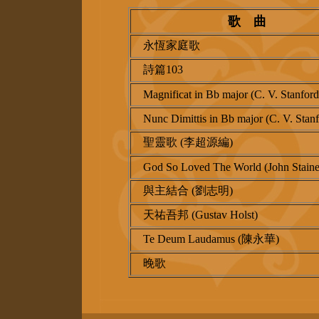
歌 曲
永恆家庭歌
詩篇103
Magnificat in Bb major (C. V. Stanford
Nunc Dimittis in Bb major (C. V. Stanf
聖靈歌 (李超源編)
God So Loved The World (John Staine
與主結合 (劉志明)
天祐吾邦 (Gustav Holst)
Te Deum Laudamus (陳永華)
晚歌